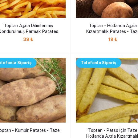
Toptan Agria Dilimlenmiş
Toptan - Hollanda Agria
Dondurulmuş Parmak Patates
Kızartmalık Patates - Taz
39 ₺
19 ₺
elefonla Sipariş
Telefonla Sipariş
optan - Kumpir Patates - Taze
Toptan - Patso İçin Taze
Hollanda Agria Kızartmalı