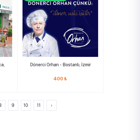
ca,
Dönerci Orhan - Bostanlı, İzmir
400 ₺
8
9
10
11
›