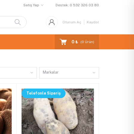
Satış Yap
Destek:
0 532 326 03 80
Oturum Aç
Kaydol
0 ₺
(
0
Ürün)
Markalar
Telefonla Sipariş