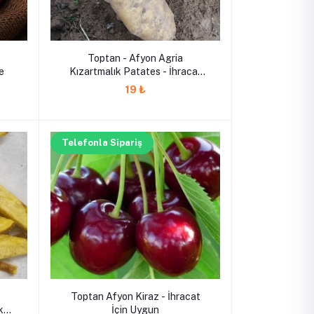
Toptan - Afyon Agria
e
Kızartmalık Patates - İhracat
İçin de Uygundur
19 ₺
Telefonla Sipariş
Toptan Afyon Kiraz - İhracat
k
İçin Uygun