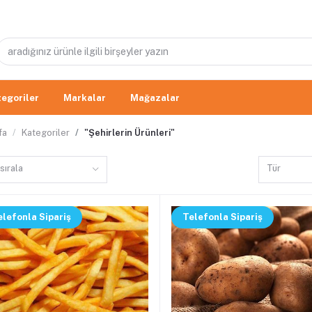
egoriler
Markalar
Mağazalar
fa
Kategoriler
"Şehirlerin Ürünleri"
sırala
Tür
elefonla Sipariş
Telefonla Sipariş