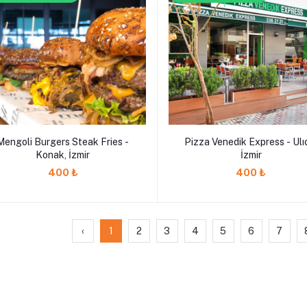
Mengoli Burgers Steak Fries -
Pizza Venedik Express - Ulı
Konak, İzmir
İzmir
400 ₺
400 ₺
‹
1
2
3
4
5
6
7