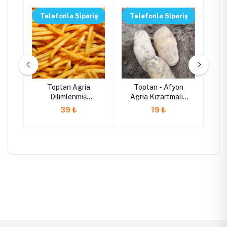
riş
Telefonla Sipariş
Telefonla Sipariş
Te
Toptan Agria
Toptan - Afyon
T
Dilimlenmiş
Agria Kızartmalık
Ag
 –
Dondurulmuş
Patates - İhracat
39 ₺
19 ₺
Parmak Patates
İçin de Uygundur