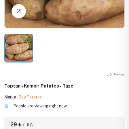
Click to Enlarge
Paylaş
Toptan - Kumpir Patates - Taze
Marka
Bay Patates
People are viewing right now
29 ₺
/1 KG