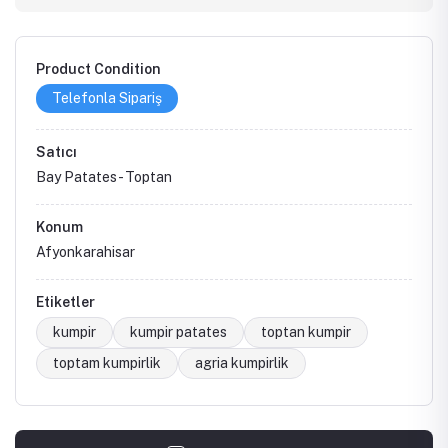
Product Condition
Telefonla Sipariş
Satıcı
Bay Patates - Toptan
Konum
Afyonkarahisar
Etiketler
kumpir
kumpir patates
toptan kumpir
toptam kumpirlik
agria kumpirlik