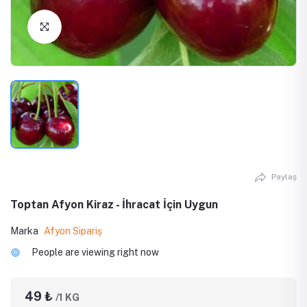
Click to Enlarge
Paylaş
Toptan Afyon Kiraz - İhracat İçin Uygun
Marka
Afyon Sipariş
People are viewing right now
49 ₺
/1 KG