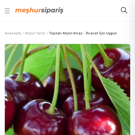
Anasayfa
Afyon Tarım
Toptan Afyon Kiraz - İhracat İçin Uygun