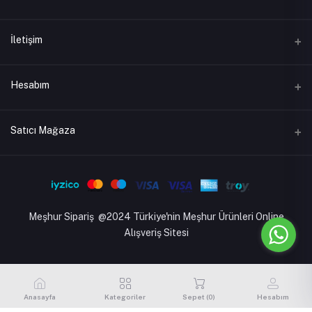
Kurumsal
İletişim
Bize Yazın
Adres
Hesabım
Meşhur Sipariş Nedir?
Meşhur Sipariş
İşletmemi Nasıl Kaydederim?
Oturum Aç
Telefon
Satıcı Mağaza
Blog
0 532 326 03 80
Sipariş Geçmişi
Patates
Mağaza Aç
Hemen Mağaza Aç
Eposta
Alışveriş Listem
Peloid
bilgi@meshursiparis.com
Mağaza Girişi
Sipariş Takip
Mermer Maskesi
Meşhur Sipariş @2024 Türkiye'nin Meşhur Ürünleri Online
Alışveriş Sitesi
Anasayfa
Kategoriler
Sepet (
0
)
Hesabım