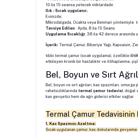
10 ila 15 seansa yetecek miktardadır.
Ilık - Sıcak uygulanır.
Evinizde;
Mikrodalgada, Ocakta veya Benmari yöntemiyle ter
Tavsiye Edilen
: Ayda, 8 ila 15 Seans
Uygulama Sıcaklığı
: 38 ila 42 derece arasında u
İçerik:
Termal Çamur, Biberiye Yağı, Kapsaisin, Ze
tıbbi termal çamur (sıcak uygulama), özellikle
ilti
etkileyen kronik bir hastalıktır ve iltihaplanma, şiş
Bel, Boyun ve Sırt Ağr
Bel, boyun ve sırt ağrıları; kas spazmları, omurga 
rahatsızlıklarında
termal çamur tedavisi
, doğal 
kas gevşetici hem de ağrı giderici etkiler sağlar.
Termal Çamur Tedavisinin E
1. Kas Spazmını Azaltma:
Sıcak uygulanan çamur, kas dokularında gevşeme sağ