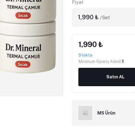
Fiyat
1,990 ₺
/Set
1,990 ₺
Stokta
Minimum Sipariş Adedi
1
Satın AL
MS Ürün