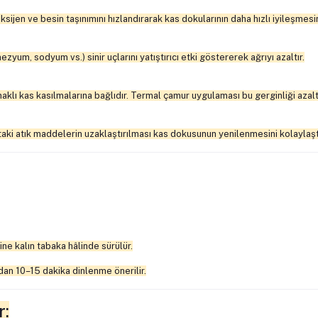
oksijen ve besin taşınımını hızlandırarak kas dokularının daha hızlı iyileşmesi
um, sodyum vs.) sinir uçlarını yatıştırıcı etki göstererek ağrıyı azaltır.
naklı kas kasılmalarına bağlıdır. Termal çamur uygulaması bu gerginliği azaltı
ttaki atık maddelerin uzaklaştırılması kas dokusunun yenilenmesini kolaylaştı
ne kalın tabaka hâlinde sürülür.
ından 10–15 dakika dinlenme önerilir.
r: