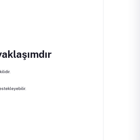
yaklaşımdır
ilidir.
estekleyebilir.