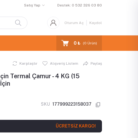
Satış Yap
Destek:
0 532 326 03 80
Oturum Aç
Kaydol
0 ₺
(
0
Ürün)
Karşılaştır
Alışveriş Listem
Paylaş
İçin Termal Çamur - 4 KG (15
İçin
SKU
177999223158037
ÜCRETSİZ KARGO!