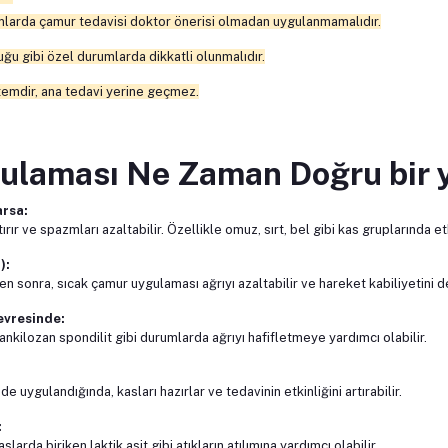
urumlarda çamur tedavisi doktor önerisi olmadan uygulanmamalıdır.
ğu gibi özel durumlarda dikkatli olunmalıdır.
temdir, ana tedavi yerine geçmez.
ulaması Ne Zaman Doğru bir 
arsa:
ırır ve spazmları azaltabilir. Özellikle omuz, sırt, bel gibi kas gruplarında etk
):
en sonra, sıcak çamur uygulaması ağrıyı azaltabilir ve hareket kabiliyetini d
evresinde:
ankilozan spondilit gibi durumlarda ağrıyı hafifletmeye yardımcı olabilir.
uygulandığında, kasları hazırlar ve tedavinin etkinliğini artırabilir.
:
arda biriken laktik asit gibi atıkların atılımına yardımcı olabilir.