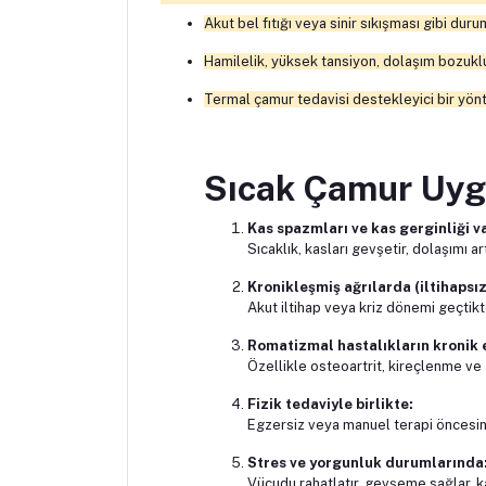
Akut bel fıtığı veya sinir sıkışması gibi d
Hamilelik, yüksek tansiyon, dolaşım bozuklu
Termal çamur tedavisi destekleyici bir yön
Sıcak Çamur Uyg
Kas spazmları ve kas gerginliği v
Sıcaklık, kasları gevşetir, dolaşımı art
Kronikleşmiş ağrılarda (iltihapsız
Akut iltihap veya kriz dönemi geçtikt
Romatizmal hastalıkların kronik 
Özellikle osteoartrit, kireçlenme ve 
Fizik tedaviyle birlikte:
Egzersiz veya manuel terapi öncesinde 
Stres ve yorgunluk durumlarında
Vücudu rahatlatır, gevşeme sağlar, kasl