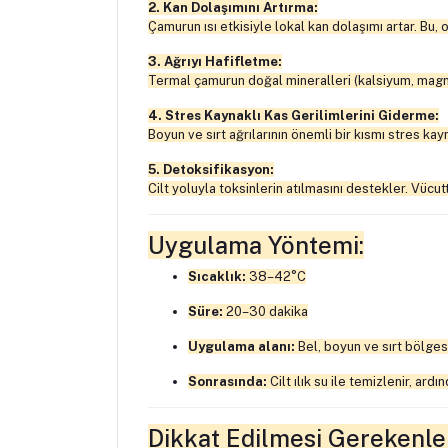
2. Kan Dolaşımını Artırma:
Çamurun ısı etkisiyle lokal kan dolaşımı artar. Bu, 
3. Ağrıyı Hafifletme:
Termal çamurun doğal mineralleri (kalsiyum, magnezy
4. Stres Kaynaklı Kas Gerilimlerini Giderme:
Boyun ve sırt ağrılarının önemli bir kısmı stres kay
5. Detoksifikasyon:
Cilt yoluyla toksinlerin atılmasını destekler. Vücu
Uygulama Yöntemi:
Sıcaklık:
38–42°C
Süre:
20–30 dakika
Uygulama alanı:
Bel, boyun ve sırt bölgesi
Sonrasında:
Cilt ılık su ile temizlenir, ard
Dikkat Edilmesi Gerekenle