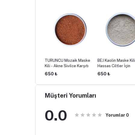
bilir Bentonit Kil
TURUNCU Mozaik Maske
BEJ Kaolin Maske Kili
Kili - Akne Sivilce Karşıtı
Hassas Ciltler İçin
50 ₺
650 ₺
650 ₺
Müşteri Yorumları
0.0
Yorumlar
0