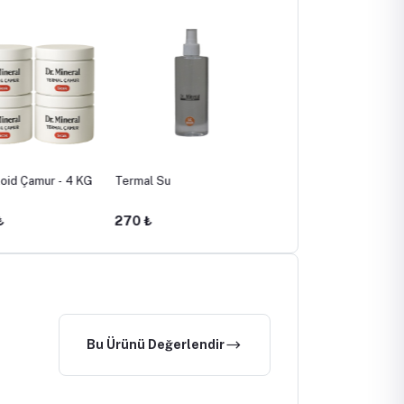
oid Çamur - 4 KG
Termal Su
Fibromiyalji İçin Termal
Çamur - 4 KG (15
Seanslık)
₺
270 ₺
1,990 ₺
Bu Ürünü Değerlendir