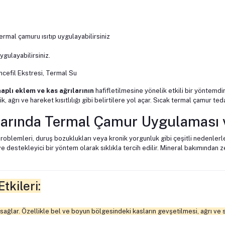
mal çamuru ısıtıp uygulayabilirsiniz
ygulayabilirsiniz.
ncefil Ekstresi, Termal Su
haplı eklem ve kas ağrılarının
hafifletilmesine yönelik etkili bir yöntemdi
lik, ağrı ve hareket kısıtlılığı gibi belirtilere yol açar. Sıcak termal çamur 
ılarında Termal Çamur Uygulaması 
problemleri, duruş bozuklukları veya kronik yorgunluk gibi çeşitli nedenlerle 
ve destekleyici bir yöntem olarak sıklıkla tercih edilir. Mineral bakımından
tkileri:
lar. Özellikle bel ve boyun bölgesindeki kasların gevşetilmesi, ağrı ve sert