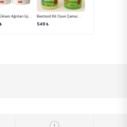
klem Ağrıları İçin
Bentonit Kil Oyun Çamuru
Patates Tohumu -
Çamur - 4 KG (15
- Organik Oyun Hamuru
Hollanda Agria 10 KG
₺
549 ₺
699 ₺
) Ev Kullanımı İçin