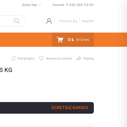
Satış Yap
Destek:
0 532 326 03 80
Oturum Aç
Kaydol
0 ₺
(
0
Ürün)
Karşılaştır
Alışveriş Listem
Paylaş
 6 KG
ÜCRETSİZ KARGO!