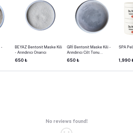
 -
BEYAZ Bentonit Maske Kili
GRİ Bentonit Maske Kili -
SPA Pel
- Arındırıcı Onarıcı
Arındırıcı Cilt Tonu
Eşitleyici
650 ₺
650 ₺
1,990 
No reviews found!