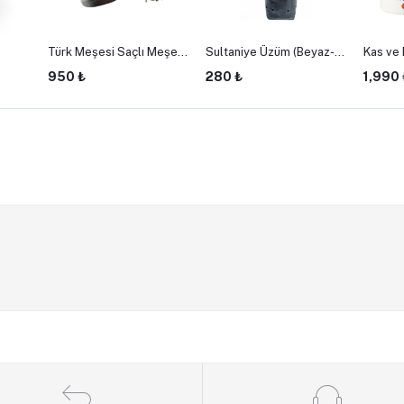
Türk Meşesi Saçlı Meşe
Sultaniye Üzüm (Beyaz-
Kas ve E
– 150
(Turkey Oak Quercus
Çekirdeksiz) Tüplü Asma
Termal 
950 ₺
280 ₺
1,990 
Cerris ) Tohum Palamut
Fidanı
Seanslık
50 Adet