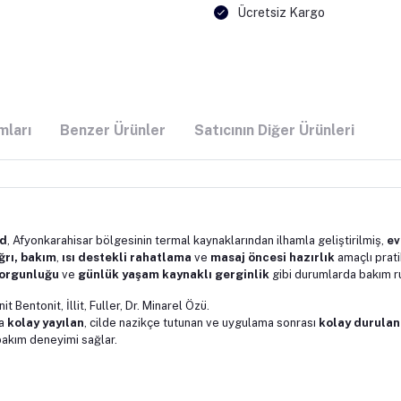
Ücretsiz Kargo
mları
Benzer Ürünler
Satıcının Diğer Ürünleri
id
, Afyonkarahisar bölgesinin termal kaynaklarından ilhamla geliştirilmiş,
ev
ğrı, bakım
,
ısı destekli rahatlama
ve
masaj öncesi hazırlık
amaçlı prati
yorgunluğu
ve
günlük yaşam kaynaklı gerginlik
gibi durumlarda bakım ru
 Bentonit, İllit, Fuller, Dr. Minarel Özü.
da
kolay yayılan
, cilde nazikçe tutunan ve uygulama sonrası
kolay durula
 bakım deneyimi sağlar.