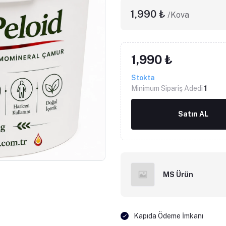
1,990 ₺
/Kova
1,990 ₺
Stokta
Minimum Sipariş Adedi
1
Satın AL
MS Ürün
Kapıda Ödeme İmkanı