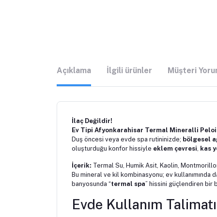
Açıklama
İlgili ürünler
Müşteri Yoru
İlaç Değildir!
Ev Tipi Afyonkarahisar Termal Mineralli Pelo
Duş öncesi veya evde spa rutininizde;
bölgesel a
oluşturduğu konfor hissiyle
eklem çevresi
,
kas 
İçerik:
Termal Su, Humik Asit, Kaolin, Montmorillonit
Bu mineral ve kil kombinasyonu; ev kullanımında 
banyosunda “
termal spa
” hissini güçlendiren bir
Evde Kullanım Talimatı