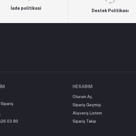
İade politikasi
Destek Politikası
ŞIM
HESABIM
Oturum Aç
Sipariş
Sipariş Geçmişi
Alışveriş Listem
n
326 03 80
Sipariş Takip