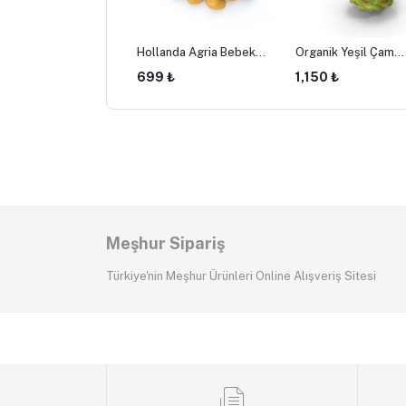
an Köy Fasülyesi -
Hollanda Agria Bebek
Organik Yeşil Çam
me Dermason
(Baby) Patates
Kozalağı (Şurupluk) 
₺
699 ₺
1,150 ₺
Adet
Meşhur Sipariş
Türkiye'nin Meşhur Ürünleri Online Alışveriş Sitesi