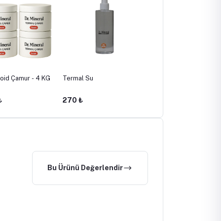
oid Çamur - 4 KG
Termal Su
Fibromiyalji İçin Termal
Çamur - 4 KG (15
Seanslık)
₺
270 ₺
1,990 ₺
Bu Ürünü Değerlendir