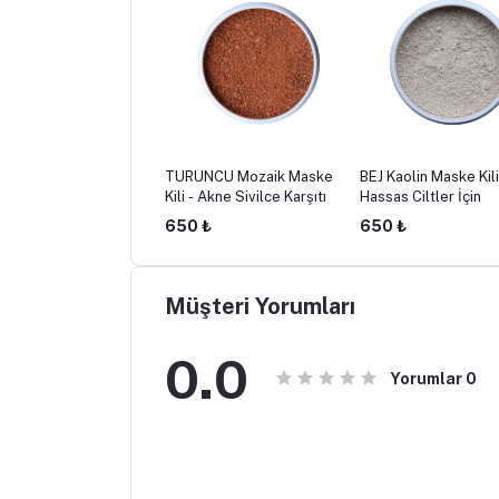
bilir Bentonit Kil
TURUNCU Mozaik Maske
BEJ Kaolin Maske Kili
Kili - Akne Sivilce Karşıtı
Hassas Ciltler İçin
50 ₺
650 ₺
650 ₺
Müşteri Yorumları
0.0
Yorumlar
0