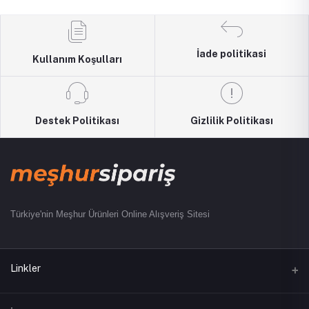
İade politikasi
Kullanım Koşulları
Destek Politikası
Gizlilik Politikası
Türkiye'nin Meşhur Ürünleri Online Alışveriş Sitesi
Linkler