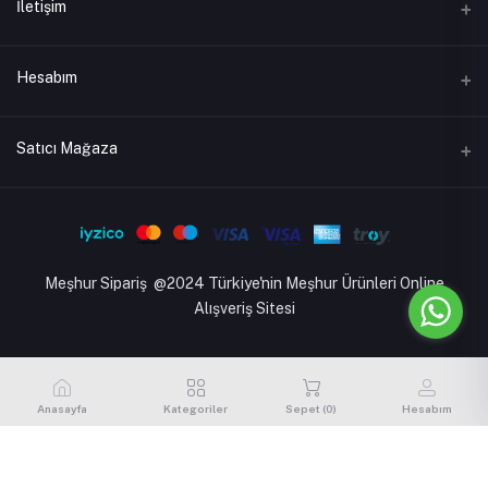
Kurumsal
İletişim
Bize Yazın
Adres
Hesabım
Meşhur Sipariş Nedir?
Meşhur Sipariş
İşletmemi Nasıl Kaydederim?
Oturum Aç
Telefon
Satıcı Mağaza
Blog
0 532 326 03 80
Sipariş Geçmişi
Patates
Mağaza Aç
Hemen Mağaza Aç
Eposta
Alışveriş Listem
Peloid
bilgi@meshursiparis.com
Mağaza Girişi
Sipariş Takip
Mermer Maskesi
Meşhur Sipariş @2024 Türkiye'nin Meşhur Ürünleri Online
Alışveriş Sitesi
Anasayfa
Kategoriler
Sepet (
0
)
Hesabım
.