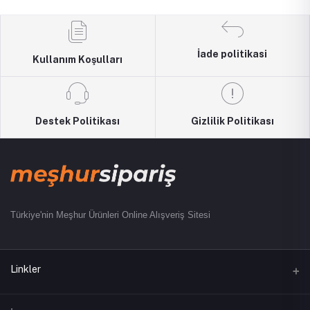
İade politikasi
Kullanım Koşulları
Destek Politikası
Gizlilik Politikası
Türkiye'nin Meşhur Ürünleri Online Alışveriş Sitesi
Linkler