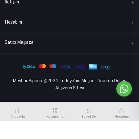
Kurumsal
İletişim
Bize Yazın
Adres
Hesabım
Meşhur Sipariş Nedir?
Meşhur Sipariş
İşletmemi Nasıl Kaydederim?
Oturum Aç
Telefon
Satıcı Mağaza
Blog
0 532 326 03 80
Sipariş Geçmişi
Patates
Mağaza Aç
Hemen Mağaza Aç
Eposta
Alışveriş Listem
Peloid
bilgi@meshursiparis.com
Mağaza Girişi
Sipariş Takip
Mermer Maskesi
Meşhur Sipariş @2024 Türkiye'nin Meşhur Ürünleri Online
Alışveriş Sitesi
Anasayfa
Kategoriler
Sepet (
0
)
Hesabım
.