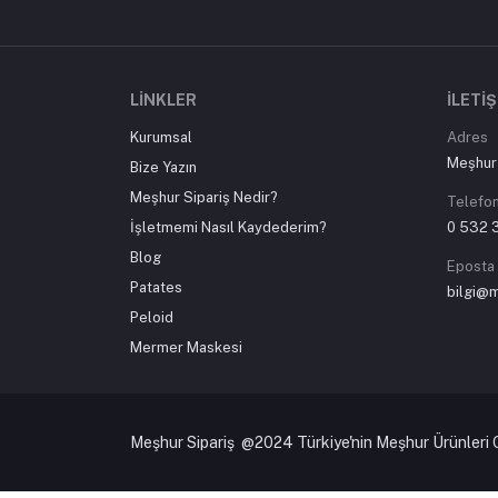
LINKLER
İLETI
Kurumsal
Adres
Meşhur 
Bize Yazın
Meşhur Sipariş Nedir?
Telefo
İşletmemi Nasıl Kaydederim?
0 532 
Blog
Eposta
Patates
bilgi@
Peloid
Mermer Maskesi
Meşhur Sipariş @2024 Türkiye'nin Meşhur Ürünleri On