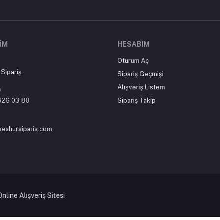
ŞIM
HESABIM
Oturum Aç
Sipariş
Sipariş Geçmişi
Alışveriş Listem
n
326 03 80
Sipariş Takip
meshursiparis.com
line Alışveriş Sitesi