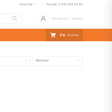
Satış Yap
Destek:
0 532 326 03 80
Oturum Aç
Kaydol
0 ₺
(
0
Ürün)
Markalar