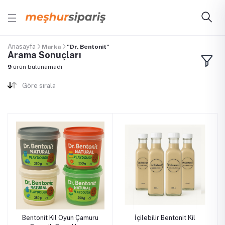
Anasayfa
Marka
"Dr. Bentonit"
Arama Sonuçları
9
ürün bulunamadı
Göre sırala
Bentonit Kil Oyun Çamuru
İçilebilir Bentonit Kil