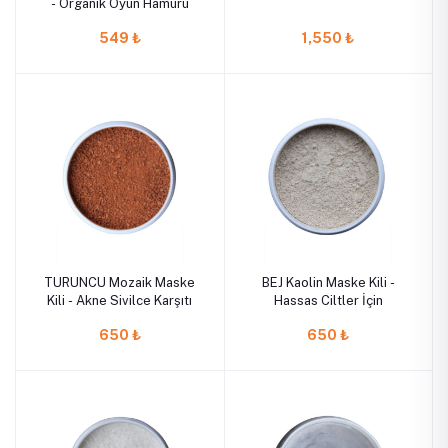
- Organik Oyun Hamuru
549 ₺
1,550 ₺
TURUNCU Mozaik Maske
BEJ Kaolin Maske Kili -
Kili - Akne Sivilce Karşıtı
Hassas Ciltler İçin
650 ₺
650 ₺